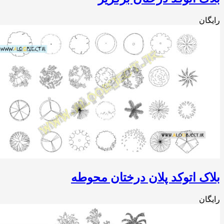
ان
ک اتوکد پلان درختان محوطه
ان