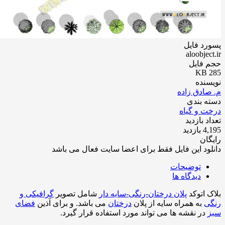
د فایل
aloobje
 فایل
نده
ادق زاده
 بندی
 و گیاه
 بازدید
زدید
ان
ود این فایل فقط برای اعضا سایت فعال می باشد
توضیحات
دیدگاه ها
 اتوکد
پلان درختان-رنگی-سایه دار
شامل تصویر
گرافیکی و
ی
به همراه سایه از پلان
درختان
می باشد. و برای آذین
فضای
در نقشه ها می تواند مورد استفاده قرار گیرد.