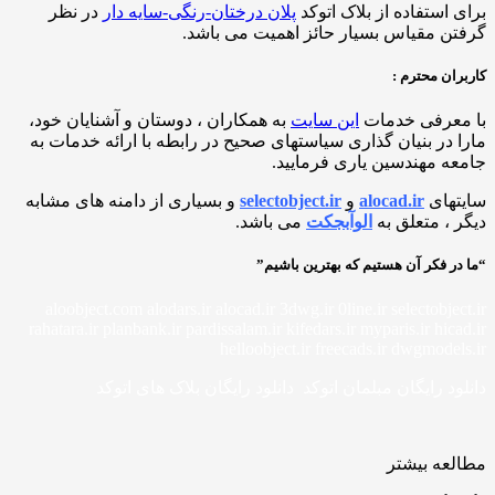
 استفاده از بلاک اتوکد
پلان درختان-رنگی-سایه دار
در نظر
ن مقیاس بسیار حائز اهمیت می باشد.
ان محترم :
معرفی خدمات
این سایت
به همکاران ، دوستان و آشنایان خود،
 در بنیان گذاری سیاستهای صحیح در رابطه با ارائه خدمات به
ه مهندسین یاری فرمایید.
تهای
alocad.ir
و
selectobject.ir
و بسیاری از دامنه های مشابه
 ، متعلق به
الوآبجکت
می باشد.
ر فکر آن هستیم که بهترین باشیم”
aloobject.com alodars.ir alocad.ir 3dwg.ir 0line.ir selectobje
rahatara.ir planbank.ir pardissalam.ir kifedars.ir myparis.ir hic
helloobject.ir freecads.ir dwgmodel
ود رایگان مبلمان اتوکد دانلود رایگان بلاک های اتوکد
عه بیشتر