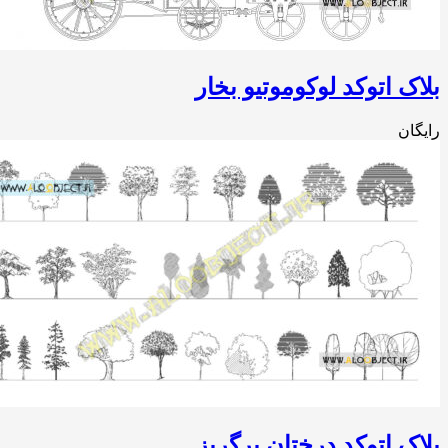
ک اتوکد لوکوموتیو بخار
ان
ک اتوکد درختان برگریز