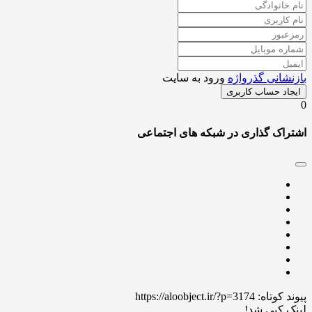
شانی گذرواژه
ورود به سایت
اد حساب کاربری
اک گذاری در شبکه های اجتماعی
 کوتاه:
https://aloobject.ir/?p=3174
 کپی شد!