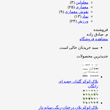
معلولین
(۳)
معماری
(۲۵)
نقوش معماری
(۹)
نماد
(۱۳)
ورزش
(۲۴)
شنده
ادق زاده
هده فروشگاه
سبد خریدتان خالی است.
دترین محصولات
بلاک اتوکد گلدان جعبه ای
رایگان
بلاک اتوکد پلان درختان-رنگی-سایه دار