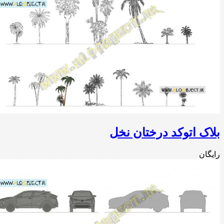
ک اتوکد درختان نخل
ان