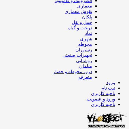
الکترونیک و کامپیوتر
معماری
نقوش معماری
پلکان
حمل و نقل
درخت و گیاه
نماد
شهری
محوطه
رستوران
تجهیزات صنعتی
روشنایی
مبلمان
درب محوطه و حصار
متفرقه
ورود
ثبت نام
ناحیه کاربری
ورود و عضویت
ناحیه کاربری