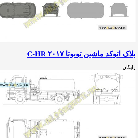
 اتوکد ماشین تویوتا C-HR ۲۰۱۷
ان