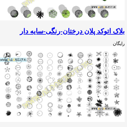
ک اتوکد پلان درختان-رنگی-سایه دار
ان