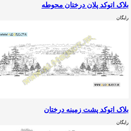
ک اتوکد پلان درختان محوطه
ان
ک اتوکد پشت زمینه درختان
ان