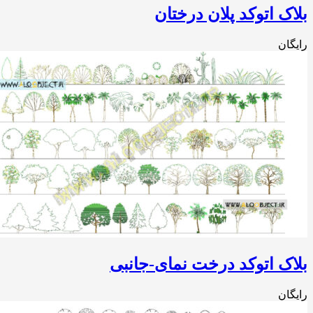
ک اتوکد پلان درختان
ان
ک اتوکد درخت نمای-جانبی
ان