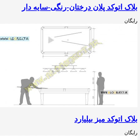
ک اتوکد پلان درختان-رنگی-سایه دار
ان
ک اتوکد میز بیلیارد
ان