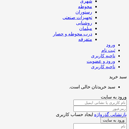
شهری
محوطه
رستوران
تجهیزات صنعتی
روشنایی
مبلمان
درب محوطه و حصار
متفرقه
ورود
ثبت نام
ناحیه کاربری
ورود و عضویت
ناحیه کاربری
خرید
سبد خریدتان خالی است.
 به سایت
شانی گذرواژه
ایجاد حساب کاربری
د به سایت