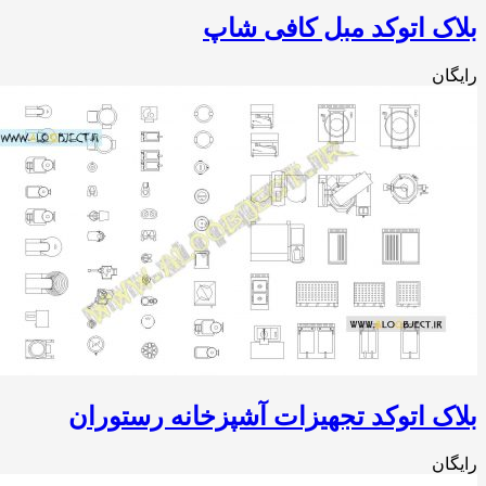
ک اتوکد مبل کافی شاپ
ان
ک اتوکد تجهیزات آشپزخانه رستوران
ان