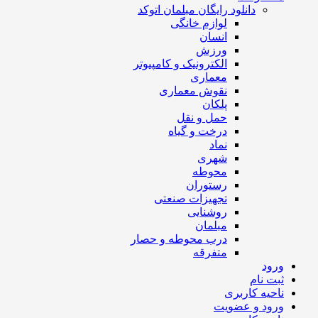
دانلود رایگان مبلمان اتوکد
لوازم خانگی
انسان
ورزش
الکترونیک و کامپیوتر
معماری
نقوش معماری
پلکان
حمل و نقل
درخت و گیاه
نماد
شهری
محوطه
رستوران
تجهیزات صنعتی
روشنایی
مبلمان
درب محوطه و حصار
متفرقه
ورود
ثبت نام
ناحیه کاربری
ورود و عضویت