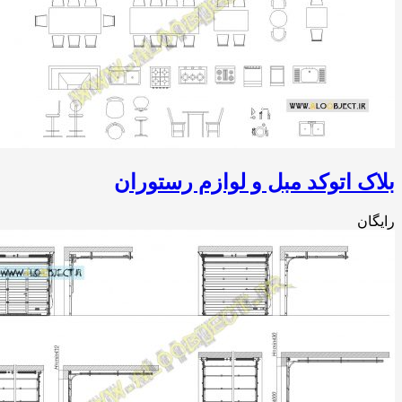
ک اتوکد مبل و لوازم رستوران
ان