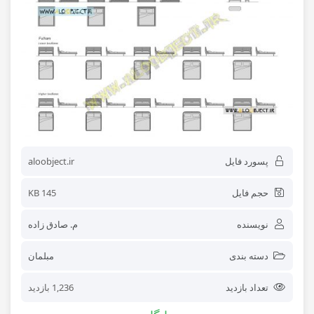
پسورد فایل
aloobject.ir
حجم فایل
145 KB
نویسنده
م. صادق زاده
دسته بندی
مبلمان
تعداد بازدید
1,236 بازدید