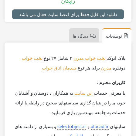
رایگان
دانلود این فایل فقط برای اعضا سایت فعال می باشد
توضیحات
دیدگاه ها
بلاک اتوکد
تخت خواب مدرن
۳ شامل ۲۷ نوع
تخت خواب
دونفره
مدرن
برای هر نوع
چیدمان اتاق خواب
کاربران محترم :
با معرفی خدمات
این سایت
به همکاران ، دوستان و آشنایان
خود، مارا در بنیان گذاری سیاستهای صحیح در رابطه با ارائه
خدمات به جامعه مهندسین یاری فرمایید.
سایتهای
alocad.ir
و
selectobject.ir
و بسیاری از دامنه های