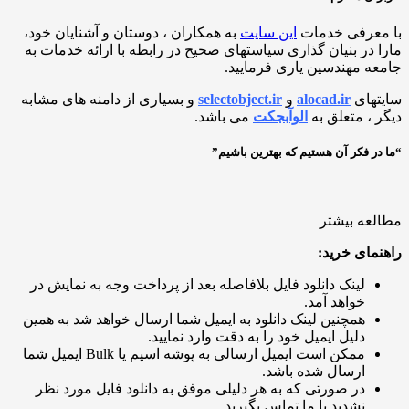
معرفی خدمات
این سایت
به همکاران ، دوستان و آشنایان خود،
 در بنیان گذاری سیاستهای صحیح در رابطه با ارائه خدمات به
ه مهندسین یاری فرمایید.
تهای
alocad.ir
و
selectobject.ir
و بسیاری از دامنه های مشابه
 ، متعلق به
الوآبجکت
می باشد.
ر فکر آن هستیم که بهترین باشیم”
عه بیشتر
مای خرید:
لینک دانلود فایل بلافاصله بعد از پرداخت وجه به نمایش در
خواهد آمد.
همچنین لینک دانلود به ایمیل شما ارسال خواهد شد به همین
دلیل ایمیل خود را به دقت وارد نمایید.
ممکن است ایمیل ارسالی به پوشه اسپم یا Bulk ایمیل شما
ارسال شده باشد.
در صورتی که به هر دلیلی موفق به دانلود فایل مورد نظر
نشدید با ما تماس بگیرید.