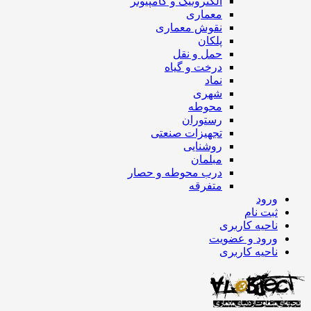
الکترونیک و کامپیوتر
معماری
نقوش معماری
پلکان
حمل و نقل
درخت و گیاه
نماد
شهری
محوطه
رستوران
تجهیزات صنعتی
روشنایی
مبلمان
درب محوطه و حصار
متفرقه
ورود
ثبت نام
ناحیه کاربری
ورود و عضویت
ناحیه کاربری