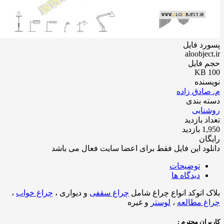
د فایل
aloobje
 فایل
نده
ادق زاده
 بندی
نایی
 بازدید
زدید
ان
ود این فایل فقط برای اعضا سایت فعال می باشد
توضیحات
دیدگاه ها
 اتوکد انواع چراغ شامل
چراغ سقفی
و دیواری ،
چراغ خواب
،
 مطالعه
،
لوستر
و غیره
ان محترم :