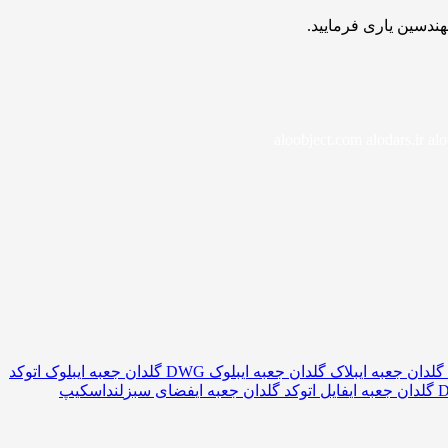
هندسین یاری فرمایید.
aloobject.com alodars.ir aloc
گلدان جعبه ای
بلاک گلدان جعبه ای
بلوک DWG گلدان جعبه ای
بلوک اتوکد
فایل اتوکد گلدان جعبه ای
فضای سبز
لنداسکیپ