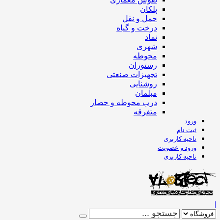
پلکان
حمل و نقل
درخت و گیاه
نماد
شهری
محوطه
رستوران
تجهیزات صنعتی
روشنایی
مبلمان
درب محوطه و حصار
متفرقه
ورود
ثبت نام
ناحیه کاربری
ورود و عضویت
ناحیه کاربری
|