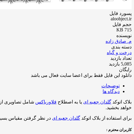
پسورد فایل
aloobject.ir
حجم فایل
715 KB
نویسنده
م. صادق زاده
دسته بندی
درخت و گیاه
تعداد بازدید
5,085 بازدید
رایگان
دانلود این فایل فقط برای اعضا سایت فعال می باشد
توضیحات
دیدگاه ها
بلاک اتوکد
گلدان جعبه ای
یا به اصطلاح
فلاورباکس
شامل تصاویری از پ
خواهد بخشید.
برای استفاده از بلاک اتوکد
گلدان جعبه ای
در نظر گرفتن مقیاس بسیار
کاربران محترم :