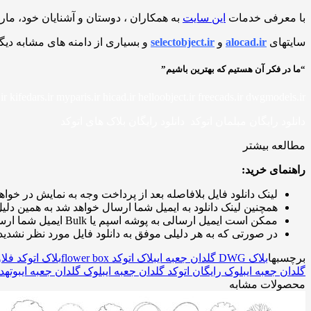
با معرفی خدمات
این سایت
به همکاران ، دوستان و آشنایان خود، مار
سایتهای
alocad.ir
و
selectobject.ir
و بسیاری از دامنه های مشابه دیگ
“ما در فکر آن هستیم که بهترین باشیم”
ir kifedars.ir myparis.ir hicad.ir helloobject.ir freecads.ir dwgmodels.ir
دانلود رایگان مبلمان اتوکد دانلود رایگان بلاک های اتوکد
مطالعه بیشتر
راهنمای خرید:
لینک دانلود فایل بلافاصله بعد از پرداخت وجه به نمایش در خواهد
همچنین لینک دانلود به ایمیل شما ارسال خواهد شد به همین دلیل 
ممکن است ایمیل ارسالی به پوشه اسپم یا Bulk ایمیل شما ارسال شده باشد.
در صورتی که به هر دلیلی موفق به دانلود فایل مورد نظر نشدید 
برچسبها
بلاک DWG گلدان جعبه ای
بلاک اتوکد flower box
بلاک اتوکد فلا
گلدان جعبه ای
بلوک رایگان اتوکد گلدان جعبه ای
بلوک گلدان جعبه ای
بوته
دا
محصولات مشابه