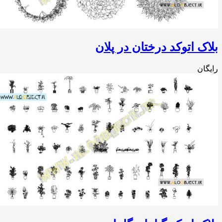
بلاک اتوکد درختان در پلان
رایگان