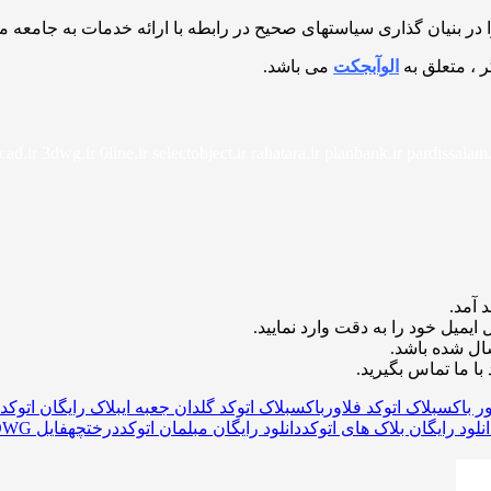
ا در بنیان گذاری سیاستهای صحیح در رابطه با ارائه خدمات به جامعه م
ر ، متعلق به
الوآبجکت
می باشد.
ad.ir 3dwg.ir 0line.ir selectobject.ir rahatara.ir planbank.ir pardissalam.
 آمد.
ایمیل خود را به دقت وارد نمایید.
با ما تماس بگیرید.
ور باکس
بلاک اتوکد فلاورباکس
بلاک اتوکد گلدان جعبه ای
بلاک رایگان اتوکد 
نلود رایگان بلاک های اتوکد
دانلود رایگان مبلمان اتوکد
درختچه
فایل DWG گلدان جعبه ای