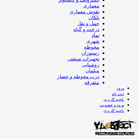
معماری
نقوش معماری
پلکان
حمل و نقل
درخت و گیاه
نماد
شهری
محوطه
رستوران
تجهیزات صنعتی
روشنایی
مبلمان
درب محوطه و حصار
متفرقه
ورود
ثبت نام
ناحیه کاربری
ورود و عضویت
ناحیه کاربری