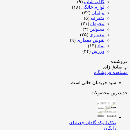
کافی شاپ
(۹)
لوازم خانگی
(۱۸)
مبلمان
(۷۲)
متفرقه
(۵)
محوطه
(۳۱)
معلولین
(۳)
معماری
(۲۵)
نقوش معماری
(۹)
نماد
(۱۳)
ورزش
(۲۴)
شنده
ادق زاده
هده فروشگاه
سبد خریدتان خالی است.
دترین محصولات
بلاک اتوکد گلدان جعبه ای
رایگان