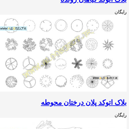
ان
ک اتوکد پلان درختان محوطه
ان