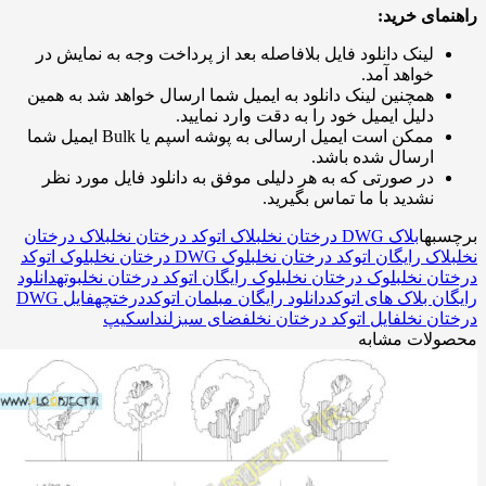
مای خرید:
لینک دانلود فایل بلافاصله بعد از پرداخت وجه به نمایش در
خواهد آمد.
همچنین لینک دانلود به ایمیل شما ارسال خواهد شد به همین
دلیل ایمیل خود را به دقت وارد نمایید.
ممکن است ایمیل ارسالی به پوشه اسپم یا Bulk ایمیل شما
ارسال شده باشد.
در صورتی که به هر دلیلی موفق به دانلود فایل مورد نظر
نشدید با ما تماس بگیرید.
بها
بلاک DWG درختان نخل
بلاک اتوکد درختان نخل
بلاک درختان
لاک رایگان اتوکد درختان نخل
بلوک DWG درختان نخل
بلوک اتوکد
ان نخل
بلوک درختان نخل
بلوک رایگان اتوکد درختان نخل
بوته
دانلود
ان بلاک های اتوکد
دانلود رایگان مبلمان اتوکد
درختچه
فایل DWG
ان نخل
فایل اتوکد درختان نخل
فضای سبز
لنداسکیپ
ولات مشابه