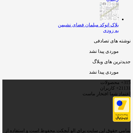
بلاک اتوکد مبلمان فضای نشیمن
به زودی
ه های تصادفی
موردی پیدا نشد
ترین های وبلاگ
موردی پیدا نشد
محصولات
21
کاربران
اد شما افتخار ماست
ی حقوق این سایت برای الو آبجکت محفوظ است و استفاده از