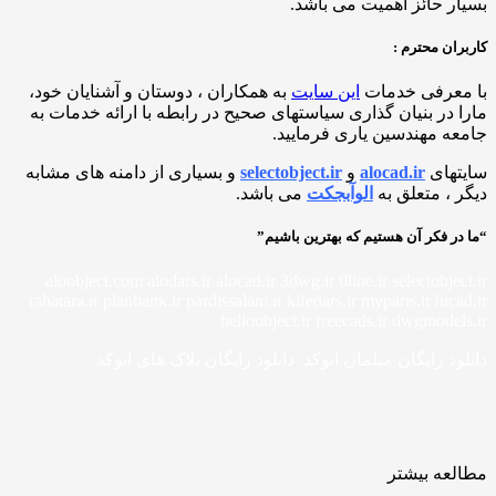
ر حائز اهمیت می باشد.
ان محترم :
معرفی خدمات
این سایت
به همکاران ، دوستان و آشنایان خود،
 در بنیان گذاری سیاستهای صحیح در رابطه با ارائه خدمات به
ه مهندسین یاری فرمایید.
تهای
alocad.ir
و
selectobject.ir
و بسیاری از دامنه های مشابه
 ، متعلق به
الوآبجکت
می باشد.
ر فکر آن هستیم که بهترین باشیم”
aloobject.com alodars.ir alocad.ir 3dwg.ir 0line.ir selectobje
rahatara.ir planbank.ir pardissalam.ir kifedars.ir myparis.ir hic
helloobject.ir freecads.ir dwgmodel
ود رایگان مبلمان اتوکد دانلود رایگان بلاک های اتوکد
عه بیشتر