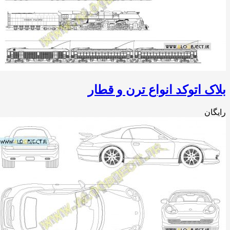
ک اتوکد انواع ترن و قطار
ان