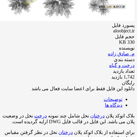
د فایل
aloobje
 فایل
نده
ادق زاده
 بندی
 و گیاه
 بازدید
زدید
ان
ود این فایل فقط برای اعضا سایت فعال می باشد
توضیحات
دیدگاه ها
 اتوکد پلان
درختان
نخل شامل چند نمونه
درخت
نخل در وضعیت
ی باشد. این فایل در قالب فایل DWG ارایه گردیده است.
 استفاده از بلاک اتوکد پلان
درختان
نخل در نظر گرفتن مقیاس