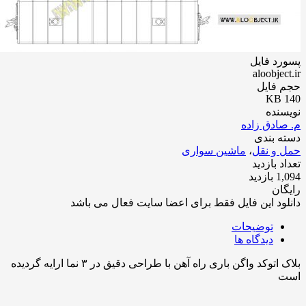
د فایل
aloobje
 فایل
نده
ادق زاده
 بندی
و نقل
،
ماشین سواری
 بازدید
زدید
ان
ود این فایل فقط برای اعضا سایت فعال می باشد
توضیحات
دیدگاه ها
بلاک اتوکد واگن باری راه آهن با طراحی دقیق در ۳ نما ارایه گردیده