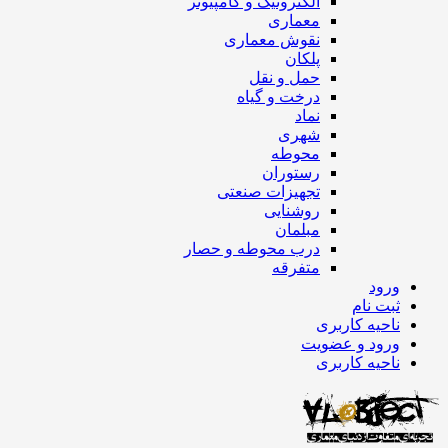
الکترونیک و کامپیوتر
معماری
نقوش معماری
پلکان
حمل و نقل
درخت و گیاه
نماد
شهری
محوطه
رستوران
تجهیزات صنعتی
روشنایی
مبلمان
درب محوطه و حصار
متفرقه
ورود
ثبت نام
ناحیه کاربری
ورود و عضویت
ناحیه کاربری