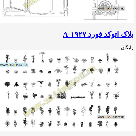
 اتوکد فورد A-۱۹۲۷
ان