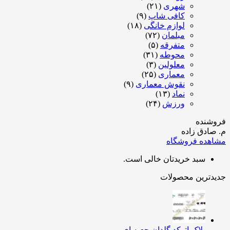
شهری
(۲۱)
کافی شاپ
(۹)
لوازم خانگی
(۱۸)
مبلمان
(۷۲)
متفرقه
(۵)
محوطه
(۳۱)
معلولین
(۳)
معماری
(۲۵)
نقوش معماری
(۹)
نماد
(۱۳)
ورزش
(۲۴)
شنده
ادق زاده
هده فروشگاه
سبد خریدتان خالی است.
دترین محصولات
بلاک اتوکد گلدان جعبه ای