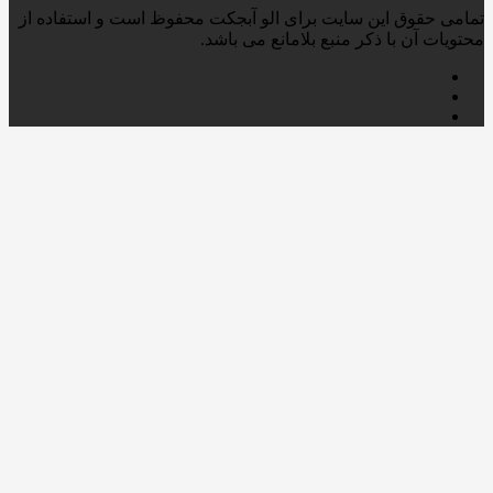
ی حقوق این سایت برای الو آبجکت محفوظ است و استفاده از
یات آن با ذکر منبع بلامانع می باشد.