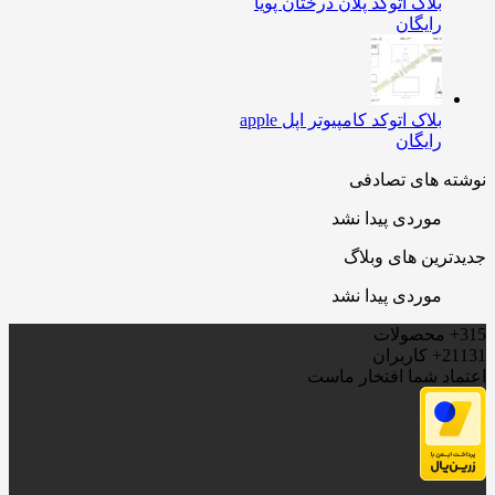
بلاک اتوکد پلان درختان پویا
رایگان
بلاک اتوکد کامپیوتر اپل apple
رایگان
ه های تصادفی
موردی پیدا نشد
ترین های وبلاگ
موردی پیدا نشد
محصولات
21
کاربران
اد شما افتخار ماست