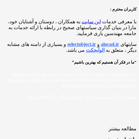
ان محترم :
معرفی خدمات
این سایت
به همکاران ، دوستان و آشنایان خود،
 در بنیان گذاری سیاستهای صحیح در رابطه با ارائه خدمات به
ه مهندسین یاری فرمایید.
تهای
alocad.ir
و
selectobject.ir
و بسیاری از دامنه های مشابه
 ، متعلق به
الوآبجکت
می باشد.
ر فکر آن هستیم که بهترین باشیم”
aloobject.com alodars.ir alocad.ir 3dwg.ir 0line.ir selectobje
rahatara.ir planbank.ir pardissalam.ir kifedars.ir myparis.ir hic
helloobject.ir freecads.ir dwgmodel
ود رایگان مبلمان اتوکد دانلود رایگان بلاک های اتوکد
عه بیشتر