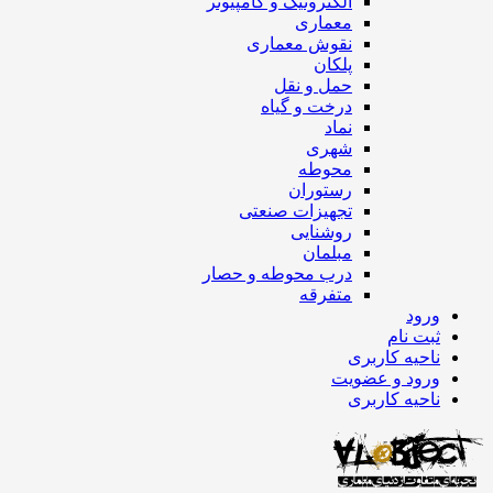
الکترونیک و کامپیوتر
معماری
نقوش معماری
پلکان
حمل و نقل
درخت و گیاه
نماد
شهری
محوطه
رستوران
تجهیزات صنعتی
روشنایی
مبلمان
درب محوطه و حصار
متفرقه
ورود
ثبت نام
ناحیه کاربری
ورود و عضویت
ناحیه کاربری