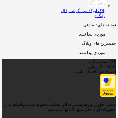
بلاک اتوکد مبل گوشه یا ال
رایگان
ه های تصادفی
موردی پیدا نشد
ترین های وبلاگ
موردی پیدا نشد
محصولات
21
کاربران
اد شما افتخار ماست
ی حقوق این سایت برای الو آبجکت محفوظ است و استفاده از
یات آن با ذکر منبع بلامانع می باشد.