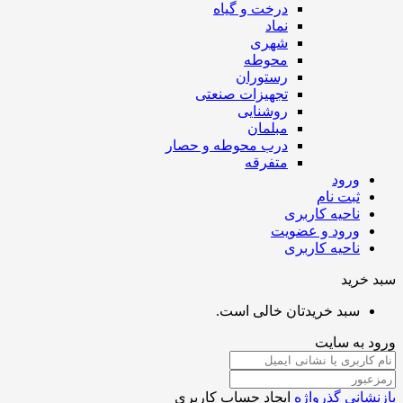
درخت و گیاه
نماد
شهری
محوطه
رستوران
تجهیزات صنعتی
روشنایی
مبلمان
درب محوطه و حصار
متفرقه
ورود
ثبت نام
ناحیه کاربری
ورود و عضویت
ناحیه کاربری
خرید
سبد خریدتان خالی است.
 به سایت
شانی گذرواژه
ایجاد حساب کاربری