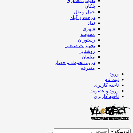
نقوش معماری
پلکان
حمل و نقل
درخت و گیاه
نماد
شهری
محوطه
رستوران
تجهیزات صنعتی
روشنایی
مبلمان
درب محوطه و حصار
متفرقه
ورود
ثبت نام
ناحیه کاربری
ورود و عضویت
ناحیه کاربری
|