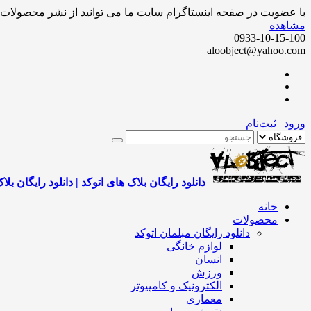
با عضویت در صفحه اینستاگرام سایت ما می توانید از نشر محصولات ر
مشاهده
0933-10-15-100
aloobject@yahoo.com
ورود | ثبت‌نام
دانلود رایگان بلاک های اتوکد | دانلود رایگان بلا
خانه
محصولات
دانلود رایگان مبلمان اتوکد
لوازم خانگی
انسان
ورزش
الکترونیک و کامپیوتر
معماری