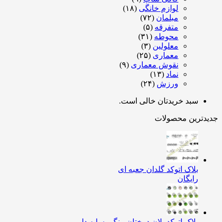
لوازم خانگی
(۱۸)
مبلمان
(۷۲)
متفرقه
(۵)
محوطه
(۳۱)
معلولین
(۳)
معماری
(۲۵)
نقوش معماری
(۹)
نماد
(۱۳)
ورزش
(۲۴)
سبد خریدتان خالی است.
جدیدترین محصولات
بلاک اتوکد گلدان جعبه ای
رایگان
بلاک اتوکد پلان درختان-رنگی-سایه دار