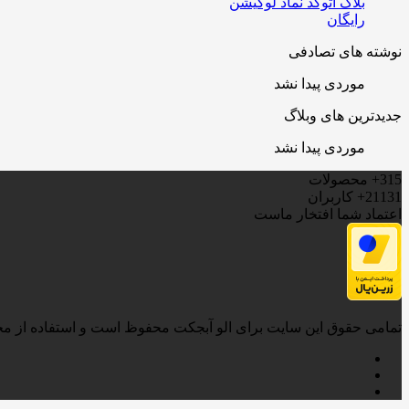
بلاک اتوکد نماد لوکیشن
رایگان
نوشته های تصادفی
موردی پیدا نشد
جدیدترین های وبلاگ
موردی پیدا نشد
315+
محصولات
21131+
کاربران
اعتماد شما افتخار ماست
تمامی حقوق این سایت برای الو آبجکت محفوظ است و استفاده از محتوی