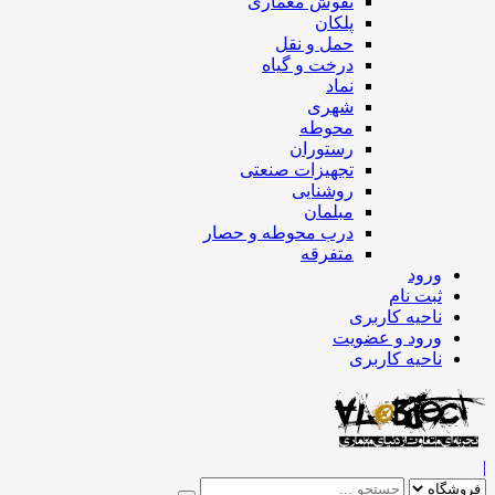
نقوش معماری
پلکان
حمل و نقل
درخت و گیاه
نماد
شهری
محوطه
رستوران
تجهیزات صنعتی
روشنایی
مبلمان
درب محوطه و حصار
متفرقه
ورود
ثبت نام
ناحیه کاربری
ورود و عضویت
ناحیه کاربری
|