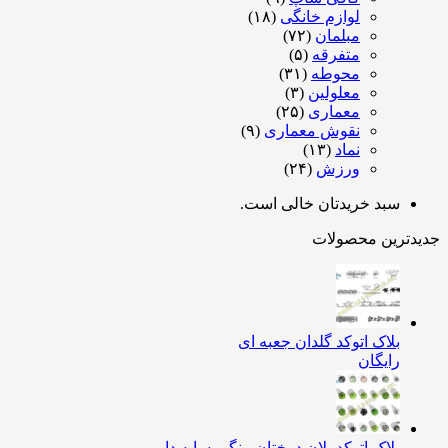
لوازم خانگی
(۱۸)
مبلمان
(۷۲)
متفرقه
(۵)
محوطه
(۳۱)
معلولین
(۳)
معماری
(۲۵)
نقوش معماری
(۹)
نماد
(۱۳)
ورزش
(۲۴)
سبد خریدتان خالی است.
جدیدترین محصولات
بلاک اتوکد گلدان جعبه ای
رایگان
بلاک اتوکد پلان درختان-رنگی-سایه دار