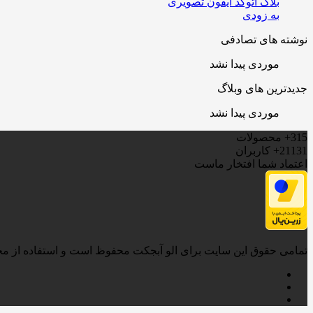
بلاک اتوکد آیفون تصویری
به زودی
نوشته های تصادفی
موردی پیدا نشد
جدیدترین های وبلاگ
موردی پیدا نشد
315+
محصولات
21131+
کاربران
اعتماد شما افتخار ماست
تمامی حقوق این سایت برای الو آبجکت محفوظ است و استفاده از محتوی