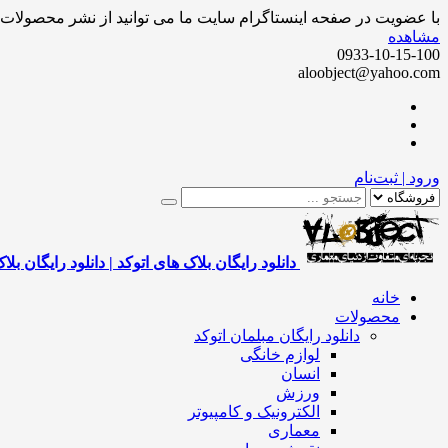
با عضویت در صفحه اینستاگرام سایت ما می توانید از نشر محصولات ر
مشاهده
0933-10-15-100
aloobject@yahoo.com
ورود | ثبت‌نام
دانلود رایگان بلاک های اتوکد | دانلود رایگان بلا
خانه
محصولات
دانلود رایگان مبلمان اتوکد
لوازم خانگی
انسان
ورزش
الکترونیک و کامپیوتر
معماری