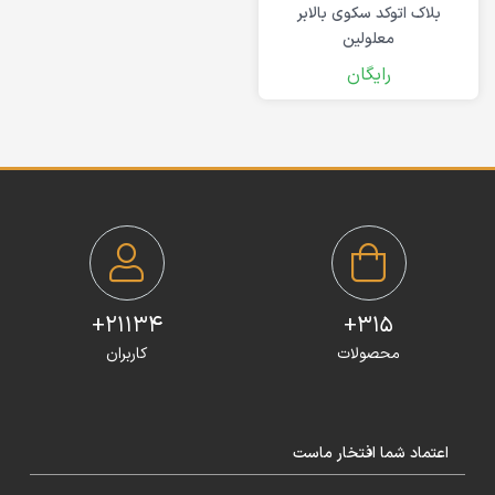
بلاک اتوکد سکوی بالابر
معلولین
رایگان
21134+
315+
محصولات
کاربران
اعتماد شما افتخار ماست